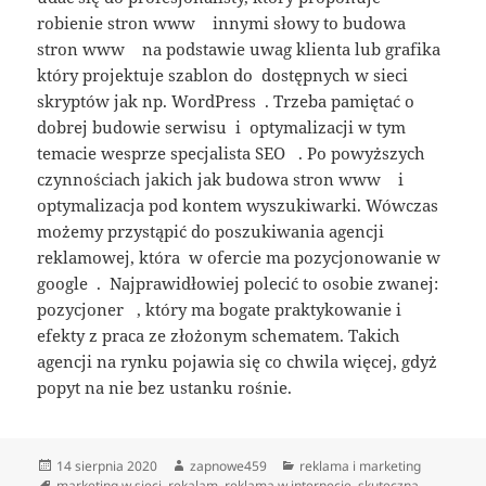
robienie stron www innymi słowy to budowa
stron www na podstawie uwag klienta lub grafika
który projektuje szablon do dostępnych w sieci
skryptów jak np. WordPress . Trzeba pamiętać o
dobrej budowie serwisu i optymalizacji w tym
temacie wesprze specjalista SEO . Po powyższych
czynnościach jakich jak budowa stron www i
optymalizacja pod kontem wyszukiwarki. Wówczas
możemy przystąpić do poszukiwania agencji
reklamowej, która w ofercie ma pozycjonowanie w
google . Najprawidłowiej polecić to osobie zwanej:
pozycjoner , który ma bogate praktykowanie i
efekty z praca ze złożonym schematem. Takich
agencji na rynku pojawia się co chwila więcej, gdyż
popyt na nie bez ustanku rośnie.
Data
Autor
Kategorie
14 sierpnia 2020
zapnowe459
reklama i marketing
publikacji
Tagi
marketing w sieci
,
rekalam
,
reklama w internecie
,
skuteczna