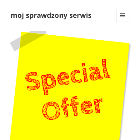
moj sprawdzony serwis
MENU
I
WIDGETY