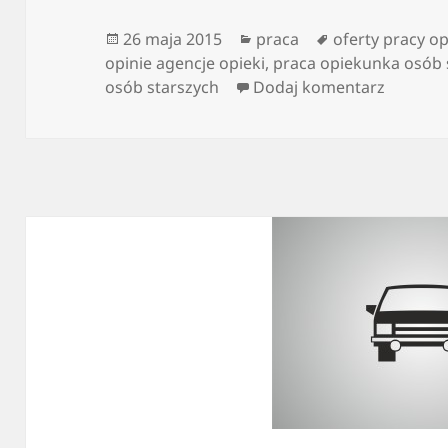
Data
Kategorie
Tagi
26 maja 2015
praca
oferty pracy o
publikacji
opinie agencje opieki
,
praca opiekunka osób 
do O cz
osób starszych
Dodaj komentarz