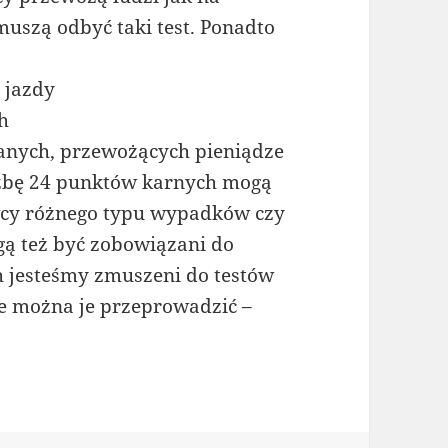
uszą odbyć taki test. Ponadto
 jazdy
h
anych, przewożących pieniądze
czbę 24 punktów karnych mogą
wcy różnego typu wypadków czy
ą też być zobowiązani do
h jesteśmy zmuszeni do testów
ie można je przeprowadzić –