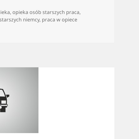
pieka
,
opieka osób starszych praca
,
starszych niemcy
,
praca w opiece
ym należy wiedzieć przed podjęciem pracy jako opiekun