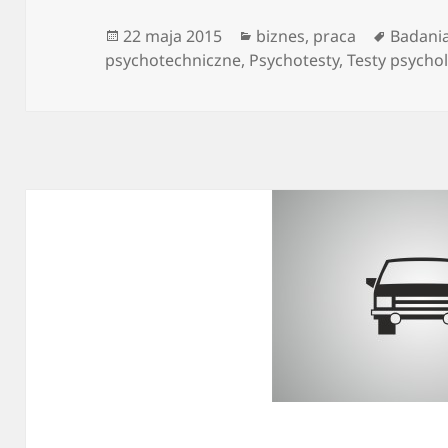
Data
Kategorie
Tagi
22 maja 2015
biznes
,
praca
Badani
publikacji
psychotechniczne
,
Psychotesty
,
Testy psycho