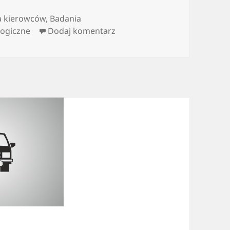
a kierowców
,
Badania
do Centrum Badań Psycholog
logiczne
Dodaj komentarz