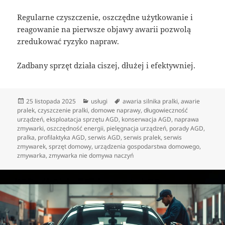
Regularne czyszczenie, oszczędne użytkowanie i
reagowanie na pierwsze objawy awarii pozwolą
zredukować ryzyko napraw.
Zadbany sprzęt działa ciszej, dłużej i efektywniej.
Data
Kategorie
Tagi
25 listopada 2025
usługi
awaria silnika pralki
,
awarie
publikacji
pralek
,
czyszczenie pralki
,
domowe naprawy
,
długowieczność
urządzeń
,
eksploatacja sprzętu AGD
,
konserwacja AGD
,
naprawa
zmywarki
,
oszczędność energii
,
pielęgnacja urządzeń
,
porady AGD
,
pralka
,
profilaktyka AGD
,
serwis AGD
,
serwis pralek
,
serwis
zmywarek
,
sprzęt domowy
,
urządzenia gospodarstwa domowego
,
zmywarka
,
zmywarka nie domywa naczyń