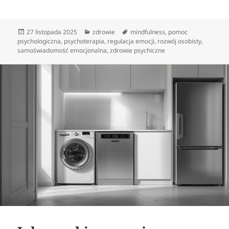
Data
Kategorie
Tagi
27 listopada 2025
zdrowie
mindfulness
,
pomoc
publikacji
psychologiczna
,
psychoterapia
,
regulacja emocji
,
rozwój osobisty
,
samoświadomość emocjonalna
,
zdrowie psychiczne