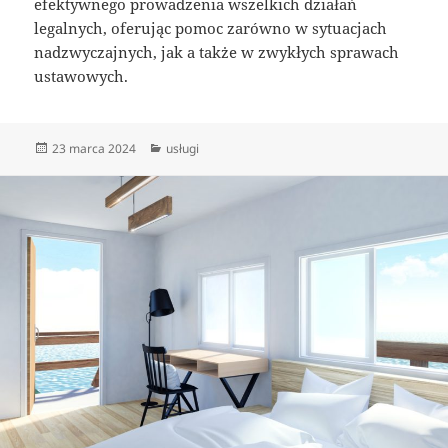
efektywnego prowadzenia wszelkich działań
legalnych, oferując pomoc zarówno w sytuacjach
nadzwyczajnych, jak a także w zwykłych sprawach
ustawowych.
Data
Kategorie
23 marca 2024
usługi
publikacji