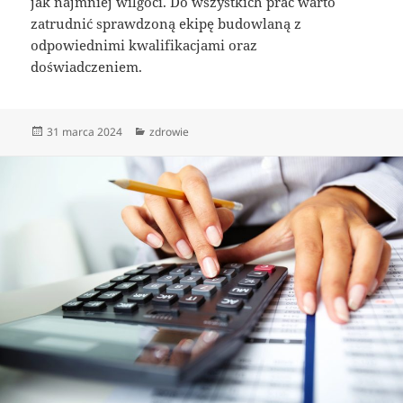
jak najmniej wilgoci. Do wszystkich prac warto
zatrudnić sprawdzoną ekipę budowlaną z
odpowiednimi kwalifikacjami oraz
doświadczeniem.
Data
Kategorie
31 marca 2024
zdrowie
publikacji