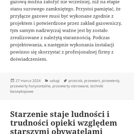
gazową można założyć nie wcześniej, niż na etapie
stanu surowego zamkniętego. Przystoi pamiętać, że
przyłącze gazowe musi być wykonane zgodnie z
projektem i potwierdzone przez zakład gazowniczy,
tym samym nadzwyczaj ważne jest by zostało
zrealizowane z należytą starannością. Podczas
projektowania, a następnie wykonania instalacji
powinno się skorzystać z profesjonalnej firmy z
doświadczeniem.
Data
Kategorie
Tagi
27 marca 2024
usługi
przecisk
,
przewiert
,
przewierty
,
publikacji
przewierty horyzontalne
,
przewierty sterowane
,
techniki
bezwykopowe
Starzenie staje ludności i
trudności opieki względem
starszymi obywatelami