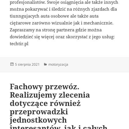
profesjonalistów. Swoje osiągnięcia ale także innych
można pokazywać i śledzić na różnych zjazdach dla
tiunngujacych auta osobowe ale także auta
ciężarowe zarówno wizualnie jak i mechanicznie.
Zapraszamy na stronę partnera gdzie można
dowiedzieć się więcej oraz skorzystać z jego usług:
techtir.pl
Data
Kategorie
5 sierpnia 2021
motoryzacja
publikacji
Fachowy przewóz.
Realizujemy zlecenia
dotyczące również
przeprowadzki
jednostkowych
interesantów, jak i całych