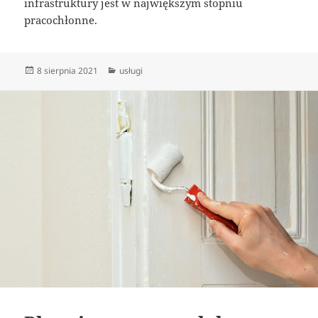
infrastruktury jest w największym stopniu
pracochłonne.
Data
Kategorie
8 sierpnia 2021
usługi
publikacji