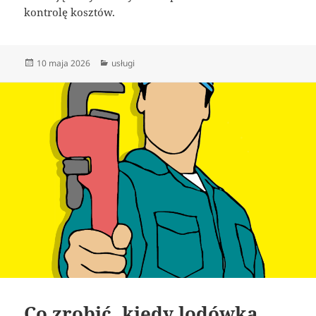
kontrolę kosztów.
Data
Kategorie
10 maja 2026
usługi
publikacji
Co zrobić, kiedy lodówka