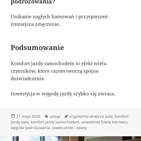
podróżowania?
Unikanie nagłych hamowań i przyspieszeń
zmniejsza zmęczenie.
Podsumowanie
Komfort jazdy samochodem to efekt wielu
czynników, które razem tworzą spójne
doświadczenie.
Inwestycja w wygodę jazdy szybko się zwraca.
Data
Kategorie
Tagi
21 maja 2026
usługi
ergonomia wnętrza auta
,
komfort
publikacji
jazdy auta
,
komfort jazdy samochodem
,
ustawienie fotela kierowcy
,
wygoda podróżowania
,
zawieszenie i opony