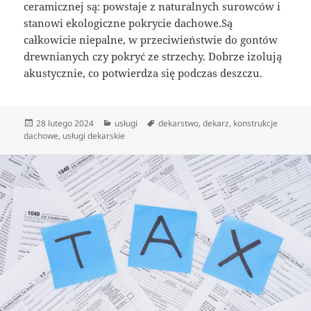
ceramicznej są: powstaje z naturalnych surowców i
stanowi ekologiczne pokrycie dachowe.Są
całkowicie niepalne, w przeciwieństwie do gontów
drewnianych czy pokryć ze strzechy. Dobrze izolują
akustycznie, co potwierdza się podczas deszczu.
Data
Kategorie
Tagi
28 lutego 2024
usługi
dekarstwo
,
dekarz
,
konstrukcje
publikacji
dachowe
,
usługi dekarskie