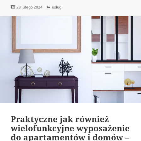
Data
Kategorie
28 lutego 2024
usługi
publikacji
Praktyczne jak również
wielofunkcyjne wyposażenie
do apartamentów i domów –