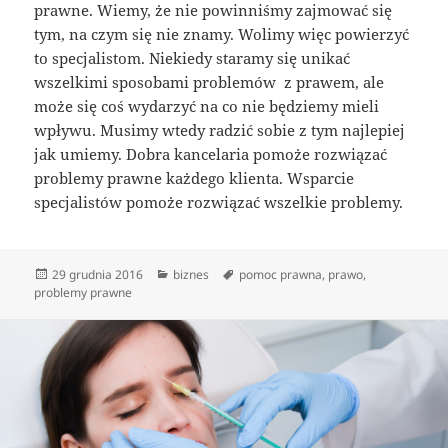
prawne. Wiemy, że nie powinniśmy zajmować się
tym, na czym się nie znamy. Wolimy więc powierzyć
to specjalistom. Niekiedy staramy się unikać
wszelkimi sposobami problemów z prawem, ale
może się coś wydarzyć na co nie będziemy mieli
wpływu. Musimy wtedy radzić sobie z tym najlepiej
jak umiemy. Dobra kancelaria pomoże rozwiązać
problemy prawne każdego klienta. Wsparcie
specjalistów pomoże rozwiązać wszelkie problemy.
Data
Kategorie
Tagi
29 grudnia 2016
biznes
pomoc prawna
,
prawo
,
publikacji
problemy prawne