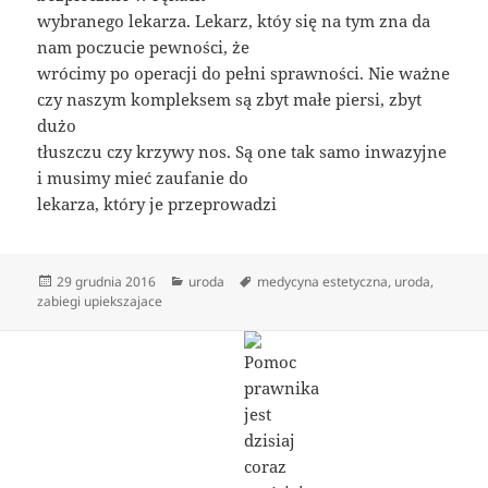
wybranego lekarza. Lekarz, któy się na tym zna da
nam poczucie pewności, że
wrócimy po operacji do pełni sprawności. Nie ważne
czy naszym kompleksem są zbyt małe piersi, zbyt
dużo
tłuszczu czy krzywy nos. Są one tak samo inwazyjne
i musimy mieć zaufanie do
lekarza, który je przeprowadzi
Data
Kategorie
Tagi
29 grudnia 2016
uroda
medycyna estetyczna
,
uroda
,
publikacji
zabiegi upiekszajace