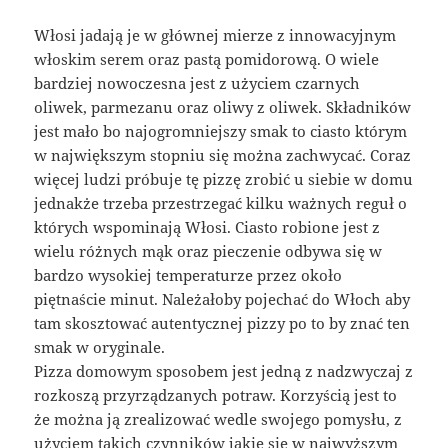
Włosi jadają je w głównej mierze z innowacyjnym
włoskim serem oraz pastą pomidorową. O wiele
bardziej nowoczesna jest z użyciem czarnych
oliwek, parmezanu oraz oliwy z oliwek. Składników
jest mało bo najogromniejszy smak to ciasto którym
w największym stopniu się można zachwycać. Coraz
więcej ludzi próbuje tę pizzę zrobić u siebie w domu
jednakże trzeba przestrzegać kilku ważnych reguł o
których wspominają Włosi. Ciasto robione jest z
wielu różnych mąk oraz pieczenie odbywa się w
bardzo wysokiej temperaturze przez około
piętnaście minut. Należałoby pojechać do Włoch aby
tam skosztować autentycznej pizzy po to by znać ten
smak w oryginale.
Pizza domowym sposobem jest jedną z nadzwyczaj z
rozkoszą przyrządzanych potraw. Korzyścią jest to
że można ją zrealizować wedle swojego pomysłu, z
użyciem takich czynników jakie się w najwyższym