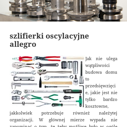
szlifierki oscylacyjne
allegro
Jak nie ulega
wątpliwości
budowa domu
to
przedsięwzięci
e, jakie jest nie
tylko bardzo
kosztowne,
jakkolwiek potrzebuje również należytej
organizacji. W głównej mierze wypada nie
zapominać o tym, że żeby możliwe było w ogóle