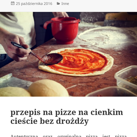
Data
Kategorie
25 października 2016
Inne
publikacji
przepis na pizze na cienkim
cieście bez drożdży
Autentyczną oraz oryginalną pizzą jest pizza